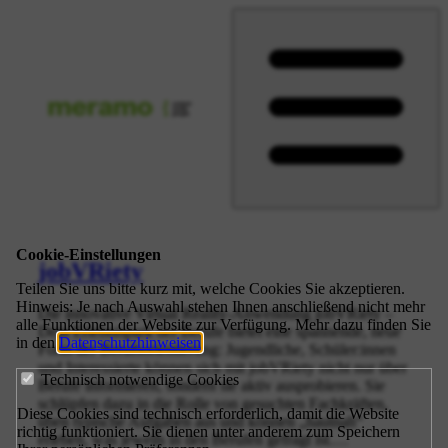
Zum
Inhalt
springen
Cookie-Einstellungen
jobVRiety
Teilen Sie uns bitte kurz mit, welche Cookies Sie akzeptieren.
Hinweis: Je nach Auswahl stehen Ihnen anschließend nicht mehr
Die innovative Virtual Reality-Anwendung jobVRiety –
alle Funktionen der Website zur Verfügung. Mehr dazu finden Sie
Dein Erlebnispark der Berufe bietet eine spannende, neue
in den
Datenschutzhinweisen
.
Form der Berufsorientierung: Jugendliche, Schüler:innen
und Interessierte können sich mit jobVRiety nicht nur über
Technisch notwendige Cookies
Berufe informieren, sondern sie aktiv ausprobieren. Sie
schlüpfen dazu in die Rolle von gesuchten Fachkräften,
Diese Cookies sind technisch erforderlich, damit die Website
üben typische Aufgaben aus und können „hautnah“
richtig funktioniert. Sie dienen unter anderem zum Speichern
erleben, was jeweils in den Berufen gefragt ist.…