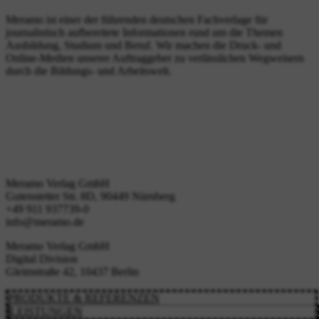
Meramo ist einer der führenden deutschen Fachverlage für
journalistisch aufbereitete Informationen rund um die Themen
Ausbildung, Studium und Beruf. Wir machen die Druck- und
Online-Medien unserer Auftraggeber zu verlässlichen Wegweisern
durch die Bildungs- und Arbeitswelt.
Facebook
Instagram
LinkedIn
Meramo Verlag GmbH
Gutenstetter Str. 8D, 90449 Nürnberg
+49 911 937739-0
info@meramo.de
Meramo Verlag GmbH
Digital Division
Gleimstraße 42, 10437 Berlin
PRODUKTE & REFERENZEN
LEISTUNGEN